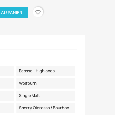
favorite_border
 AU PANIER
Ecosse - Highlands
Wolfburn
Single Malt
Sherry Olorosso / Bourbon