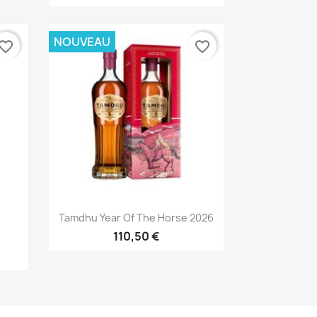
NOUVEAU
vorite_border
favorite_border
Aperçu rapide

Tamdhu Year Of The Horse 2026
110,50 €