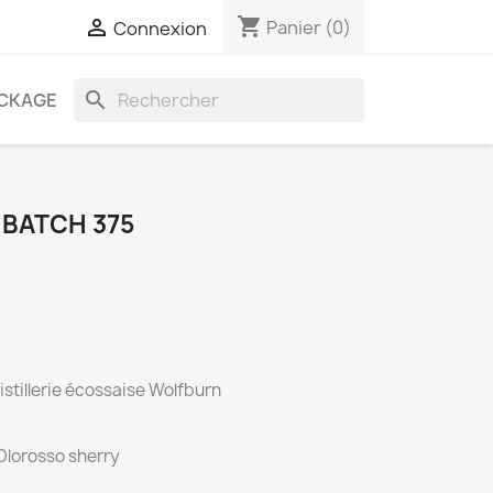
shopping_cart

Panier
(0)
Connexion
search
CKAGE
BATCH 375
stillerie écossaise Wolfburn
 Olorosso sherry