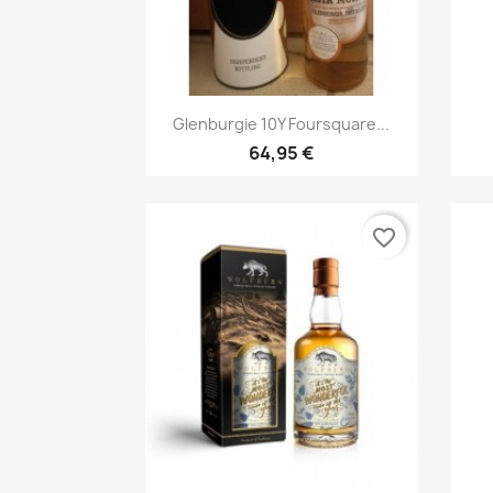
Aperçu rapide

Glenburgie 10Y Foursquare...
64,95 €
favorite_border