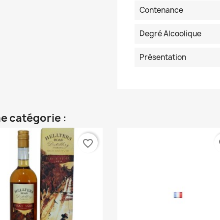
Contenance
Degré Alcoolique
Présentation
e catégorie :
favorite_border
fa