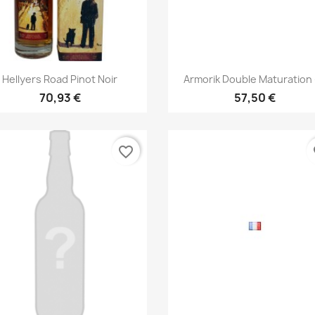
Aperçu rapide
Aperçu rapide


Hellyers Road Pinot Noir
Armorik Double Maturation -
70,93 €
57,50 €
favorite_border
fa