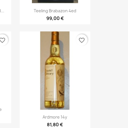
Aperçu rapide

...
Teeling Brabazon 4ed
99,00 €
vorite_border
favorite_border
e
Aperçu rapide

Ardmore 14y
81,80 €