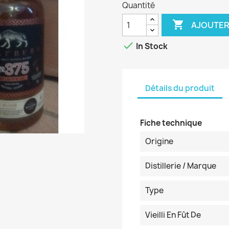
Quantité

AJOUTER

In Stock
Détails du produit
Fiche technique
Origine
Distillerie / Marque
Type
Vieilli En Fût De