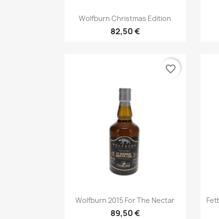
Aperçu rapide

Wolfburn Christmas Edition
82,50 €
favorite_border
Aperçu rapide

Wolfburn 2015 For The Nectar
Fet
89,50 €