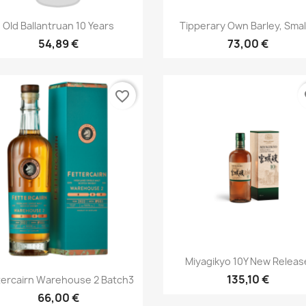
Aperçu rapide
Aperçu rapide


Old Ballantruan 10 Years
Tipperary Own Barley, Small
54,89 €
73,00 €
favorite_border
fa
Aperçu rapide

Miyagikyo 10Y New Releas
Aperçu rapide

135,10 €
tercairn Warehouse 2 Batch3
66,00 €