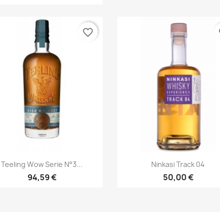
favorite_border
fa
Aperçu rapide
Aperçu rapide


Teeling Wow Serie N°3...
Ninkasi Track 04
94,59 €
50,00 €