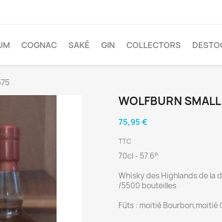
UM
COGNAC
SAKÉ
GIN
COLLECTORS
DESTO
375
WOLFBURN SMALL 
75,95 €
TTC
70cl - 57.6°
Whisky des Highlands de la di
/5500 bouteilles
Fûts : moitié Bourbon,moitié