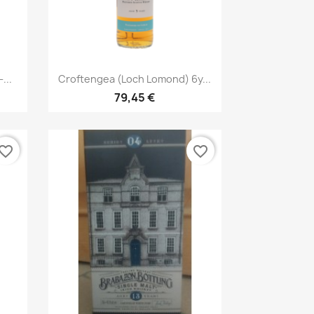
Aperçu rapide

...
Croftengea (Loch Lomond) 6y...
79,45 €
vorite_border
favorite_border