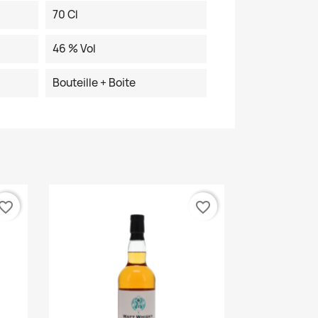
70 Cl
46 % Vol
Bouteille + Boite
vorite_border
favorite_border