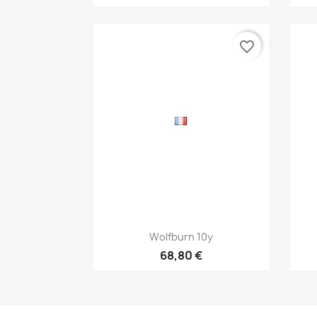
favorite_border
Aperçu rapide

Wolfburn 10y
68,80 €