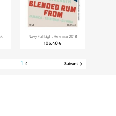
Aperçu rapide

sk
Navy Full Light Release 2018
106,40 €
1

Suivant
2