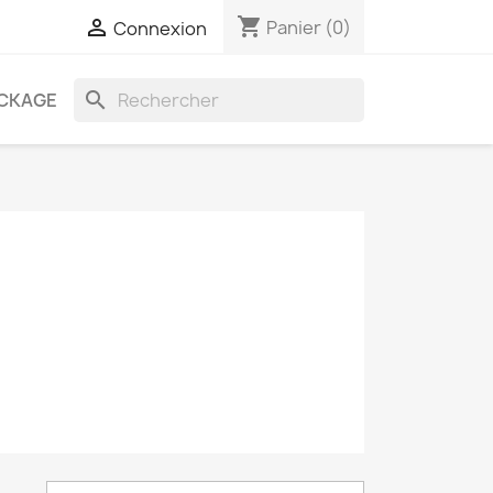
shopping_cart

Panier
(0)
Connexion
search
CKAGE