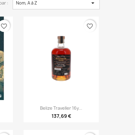

par :
Nom, A à Z
favorite_border
favorite_border
Aperçu rapide

Belize Traveller 16y...
137,69 €