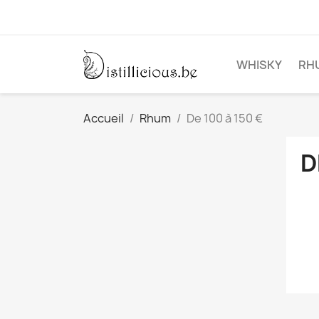
WHISKY
RH
Accueil
Rhum
De 100 à 150 €
D