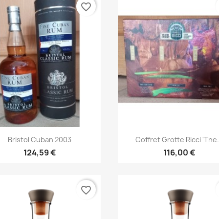
favorite_border
Aperçu rapide
Aperçu rapide


Bristol Cuban 2003
Coffret Grotte Ricci 'The.
124,59 €
116,00 €
favorite_border