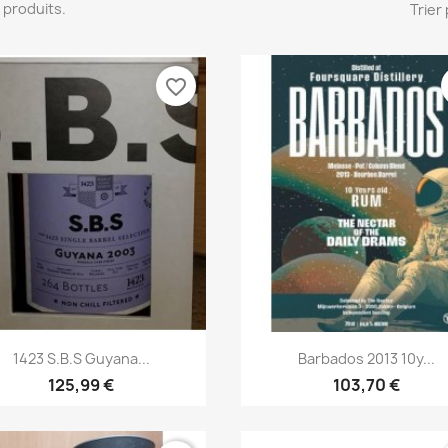
14 produits.
Trier 
favorite_border
Aperçu rapide
Aperçu rapide


1423 S.B.S Guyana...
Barbados 2013 10y...
125,99 €
103,70 €