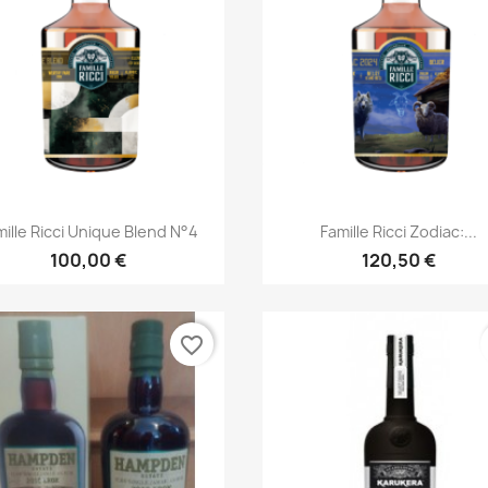
Aperçu rapide
Aperçu rapide


mille Ricci Unique Blend N°4
Famille Ricci Zodiac:...
100,00 €
120,50 €
favorite_border