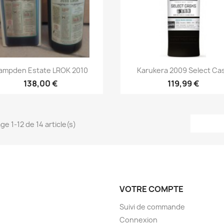
Aperçu rapide
Aperçu rapide


ampden Estate LROK 2010
Karukera 2009 Select Ca
138,00 €
119,99 €
ge 1-12 de 14 article(s)
VOTRE COMPTE
Suivi de commande
Connexion