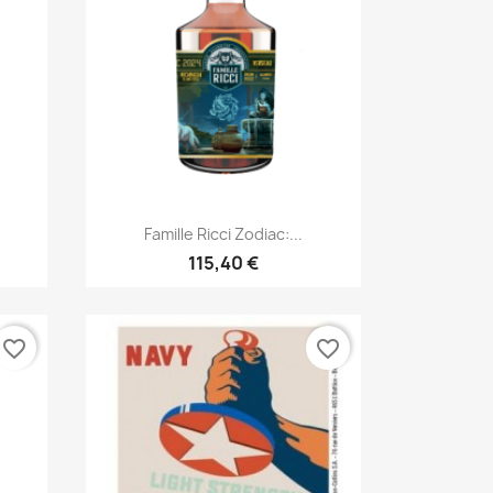
Aperçu rapide

Famille Ricci Zodiac:...
115,40 €
favorite_border
favorite_border