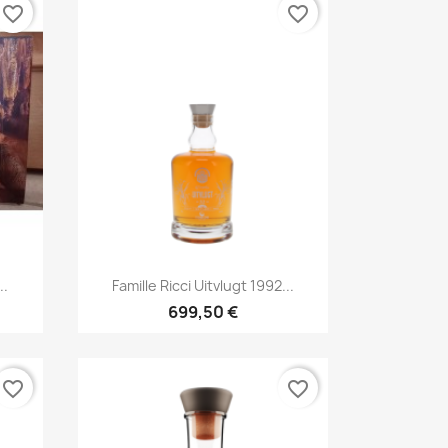
favorite_border
favorite_border
Aperçu rapide

..
Famille Ricci Uitvlugt 1992...
699,50 €
favorite_border
favorite_border