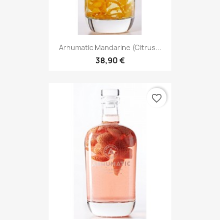
Arhumatic Mandarine (Citrus...
38,90 €
favorite_border