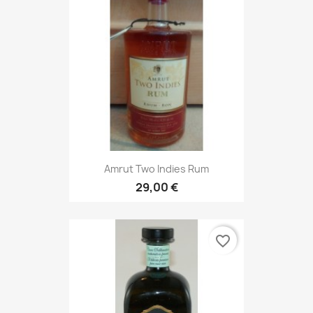
Amrut Two Indies Rum
29,00 €
favorite_border