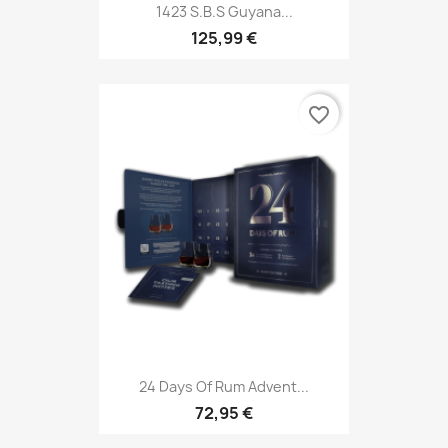
1423 S.B.S Guyana...
125,99 €
favorite_border
24 Days Of Rum Advent...
72,95 €