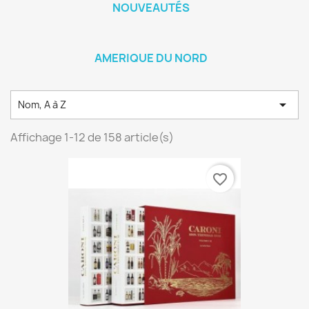
NOUVEAUTÉS
AMERIQUE DU NORD

Nom, A à Z
Affichage 1-12 de 158 article(s)
favorite_border