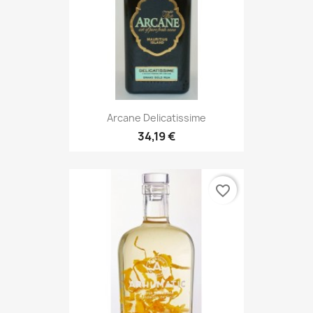
Arcane Delicatissime
34,19 €
favorite_border