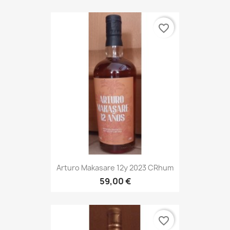
favorite_border
Arturo Makasare 12y 2023 CRhum
59,00 €
favorite_border