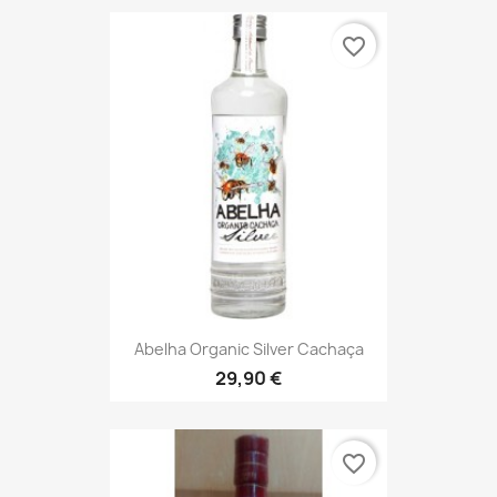
favorite_border
Abelha Organic Silver Cachaça
29,90 €
favorite_border