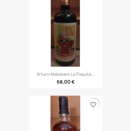
Arturo Makasare La Paquita...
68,00 €
favorite_border