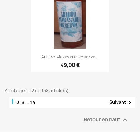
Arturo Makasare Reserva...
49,00 €
Affichage 1-12 de 158 article(s)
1

Suivant
2
3
…
14
Retour en haut
