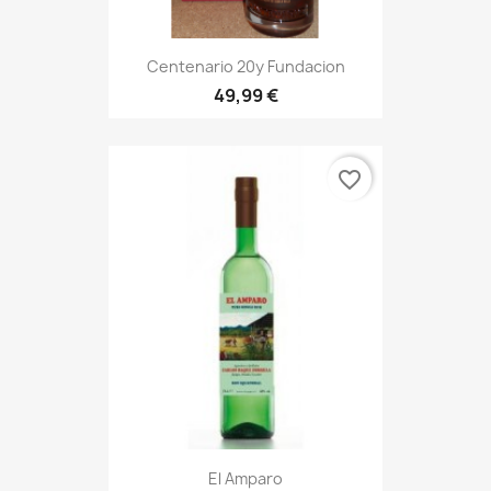
Centenario 20y Fundacion
49,99 €
favorite_border
El Amparo