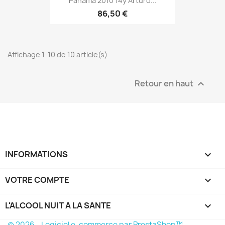
Panama 2010 14y Arturo...
86,50 €
Affichage 1-10 de 10 article(s)
Retour en haut

INFORMATIONS

VOTRE COMPTE

L'ALCOOL NUIT A LA SANTE

© 2026 - Logiciel e-commerce par PrestaShop™