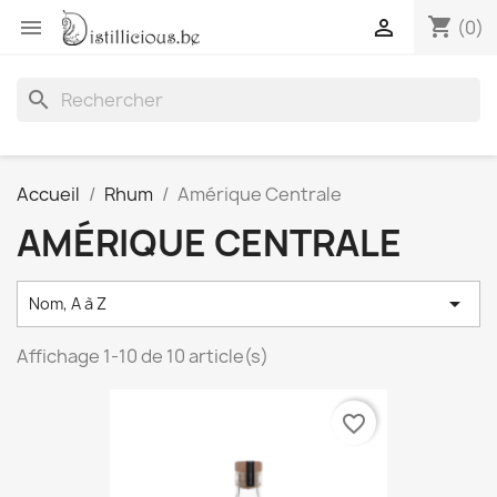
shopping_cart


(0)
search
Accueil
Rhum
Amérique Centrale
AMÉRIQUE CENTRALE

Nom, A à Z
Affichage 1-10 de 10 article(s)
favorite_border