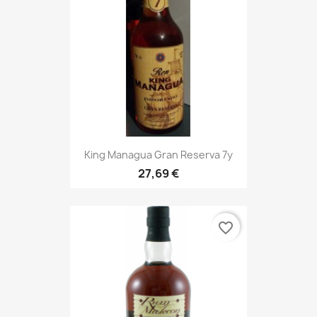
King Managua Gran Reserva 7y
27,69 €
favorite_border