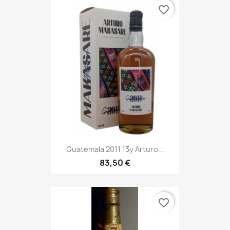
favorite_border
Guatemala 2011 13y Arturo...
83,50 €
favorite_border