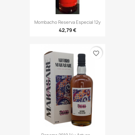
Mombacho Reserva Especial 12y
42,79 €
favorite_border