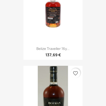
Belize Traveller 16y...
137,69 €
favorite_border