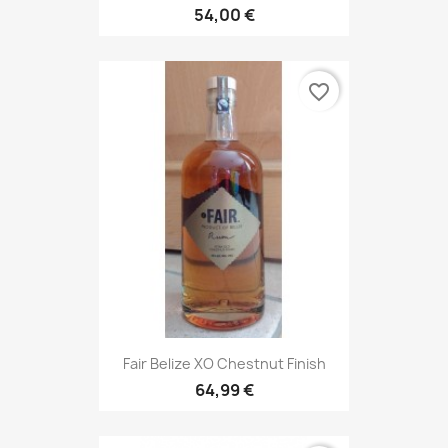
54,00 €
favorite_border
Fair Belize XO Chestnut Finish
64,99 €