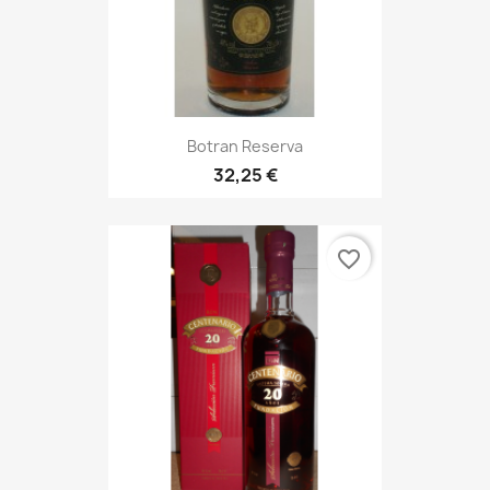
Botran Reserva
32,25 €
favorite_border