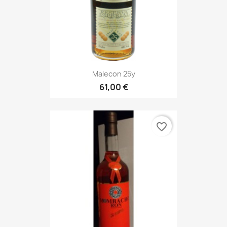
Malecon 25y
61,00 €
favorite_border