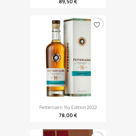
89,50 €
favorite_border
Fettercairn 16y Edition 2022
78,00 €