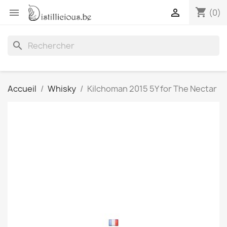
shopping_cart


(0)
search
Accueil
Whisky
Kilchoman 2015 5Y for The Nectar