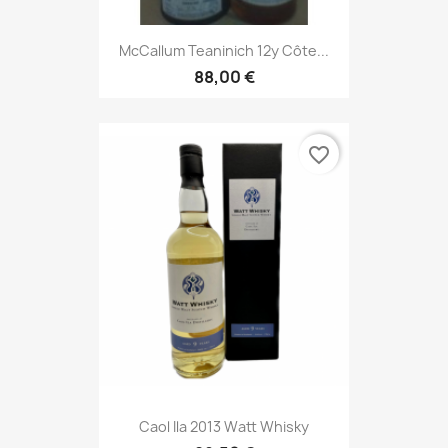
McCallum Teaninich 12y Côte...
88,00 €
favorite_border
Caol Ila 2013 Watt Whisky