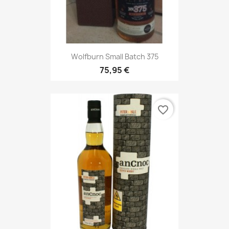
Wolfburn Small Batch 375
75,95 €
favorite_border