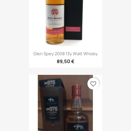
Glen Spey 2008 13y Watt Whisky
89,50 €
favorite_border