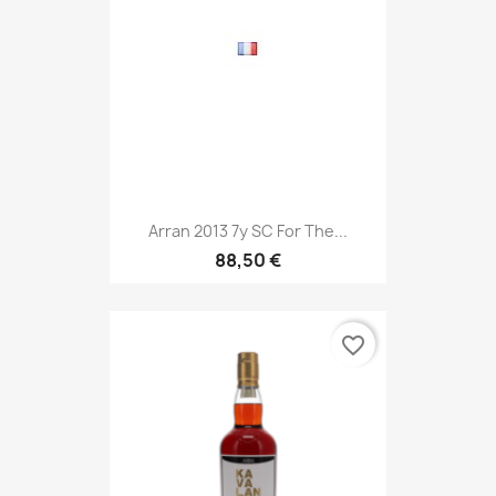
Arran 2013 7y SC For The...
88,50 €
favorite_border