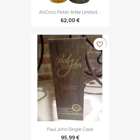
AnCnoc Peter Arkle Limited...
62,00 €
favorite_border
Paul John Single Cask
95,99 €