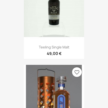
Teeling Single Malt
49,00 €
favorite_border