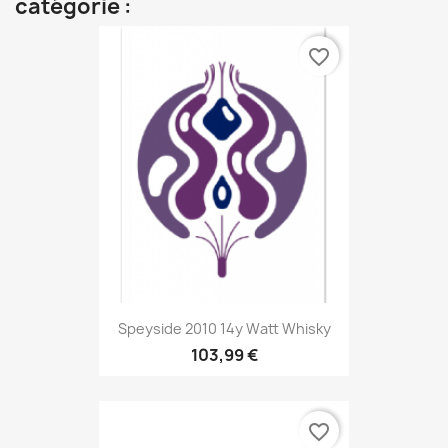
catégorie :
favorite_border
Speyside 2010 14y Watt Whisky
103,99 €
favorite_border