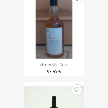
Ichiro's Malt Grain
87,49 €
favorite_border