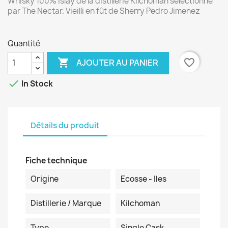
Whisky 100% Islay de la distillerie Kilchoman sélectionné
par The Nectar. Vieilli en fût de Sherry Pedro Jimenez
Quantité

favorite_border
AJOUTER AU PANIER

In Stock
Détails du produit
Fiche technique
Origine
Ecosse - Iles
Distillerie / Marque
Kilchoman
Type
Single Cask