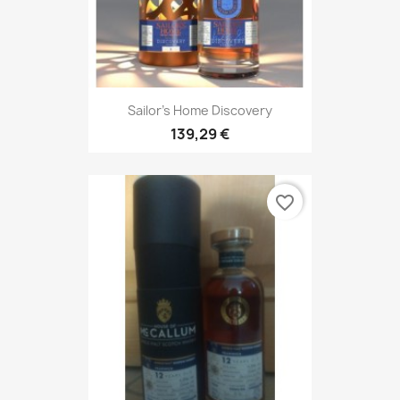
Sailor's Home Discovery
139,29 €
favorite_border