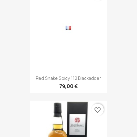
Red Snake Spicy 112 Blackadder
79,00 €
favorite_border