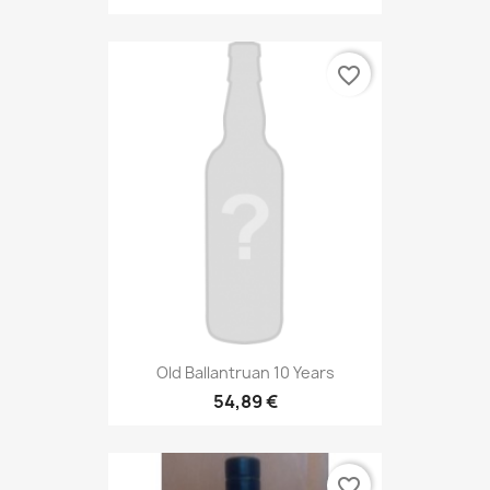
favorite_border
Old Ballantruan 10 Years
54,89 €
favorite_border