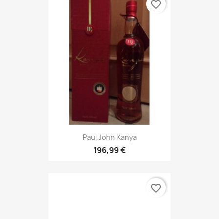
favorite_border
Paul John Kanya
196,99 €
favorite_border