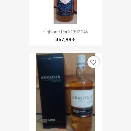
Highland Park 1992 24y
357,99 €
favorite_border