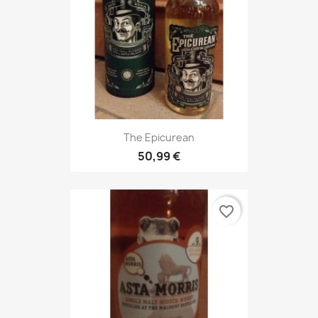
The Epicurean
50,99 €
favorite_border