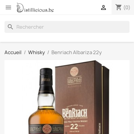
shopping_cart


(0)
search
Accueil
Whisky
Benriach Albariza 22y