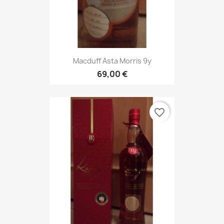
Macduff Asta Morris 9y
69,00 €
favorite_border