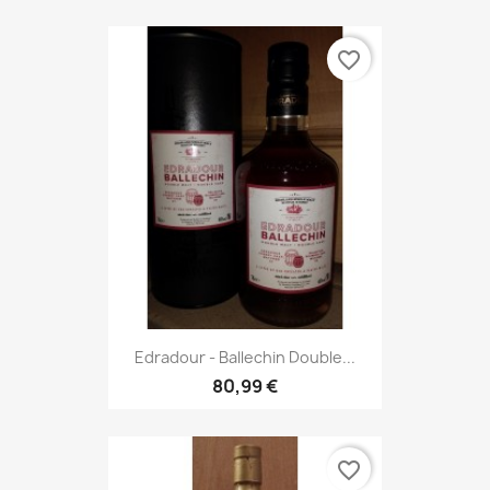
favorite_border
Edradour - Ballechin Double...
80,99 €
favorite_border