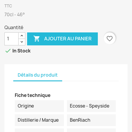
TTC
70cl - 46°
Quantité

favorite_border
AJOUTER AU PANIER

In Stock
Détails du produit
Fiche technique
Origine
Ecosse - Speyside
Distillerie / Marque
BenRiach