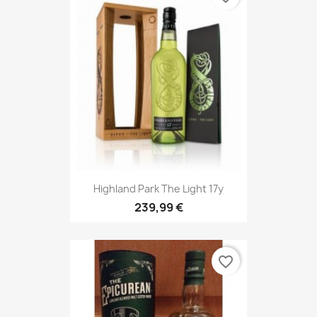
Highland Park The Light 17y
239,99 €
favorite_border