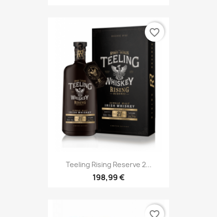
favorite_border
Teeling Rising Reserve 2...
198,99 €
favorite_border