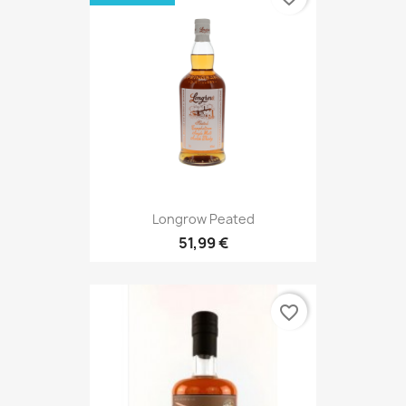
Longrow Peated
51,99 €
favorite_border