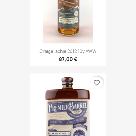
Craigellachie 2012 10y AWW
87,00 €
favorite_border