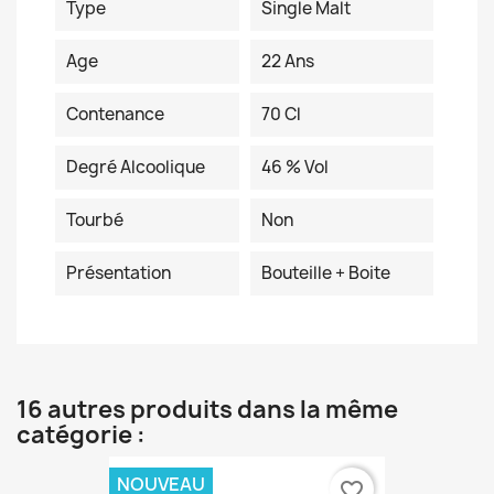
Type
Single Malt
Age
22 Ans
Contenance
70 Cl
Degré Alcoolique
46 % Vol
Tourbé
Non
Présentation
Bouteille + Boite
16 autres produits dans la même
catégorie :
NOUVEAU
favorite_border