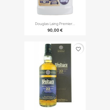
Douglas Laing Premier...
90,00 €
favorite_border