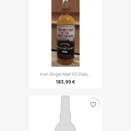
Irish Single Malt XO Daily...
183,99 €
favorite_border