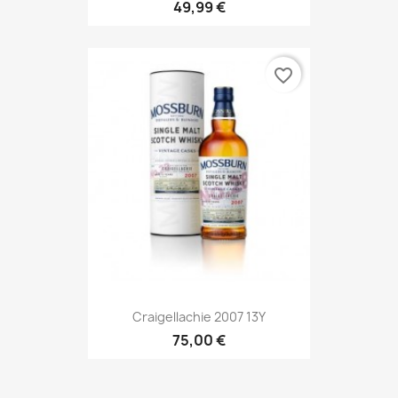
49,99 €
favorite_border
Craigellachie 2007 13Y
75,00 €