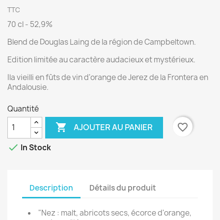
TTC
70 cl - 52,9%
Blend de Douglas Laing de la région de Campbeltown.
Edition limitée au caractère audacieux et mystérieux.
Ila vieilli en fûts de vin d'orange de Jerez de la Frontera en
Andalousie.
Quantité

favorite_border
AJOUTER AU PANIER

In Stock
Description
Détails du produit
"Nez : malt, abricots secs, écorce d'orange,