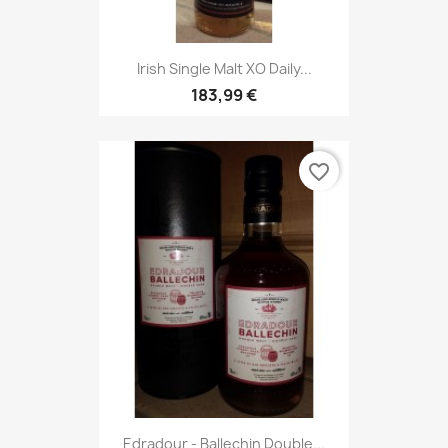
Irish Single Malt XO Daily...
183,99 €
favorite_border
Edradour - Ballechin Double...