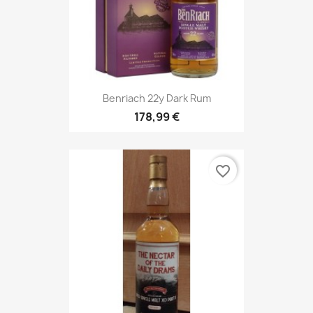
Benriach 22y Dark Rum
178,99 €
favorite_border