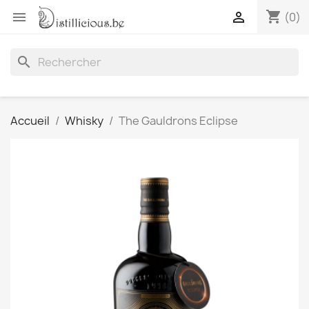
shopping_cart


(0)
search
Accueil
Whisky
The Gauldrons Eclipse