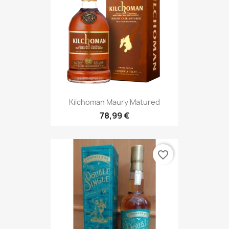
Kilchoman Maury Matured
78,99 €
favorite_border