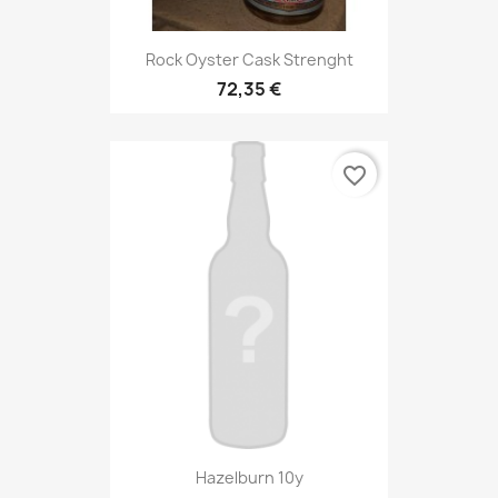
Rock Oyster Cask Strenght
72,35 €
favorite_border
Hazelburn 10y