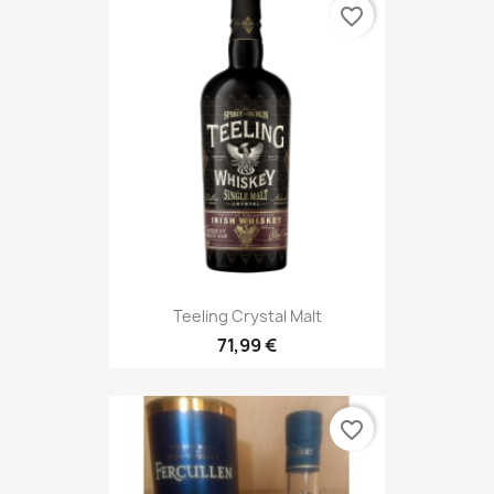
favorite_border
Teeling Crystal Malt
71,99 €
favorite_border