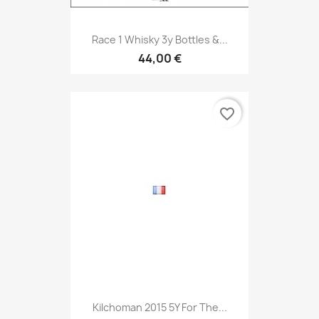
Race 1 Whisky 3y Bottles &...
44,00 €
favorite_border
Kilchoman 2015 5Y For The...