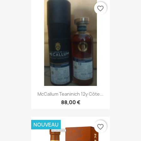
favorite_border
McCallum Teaninich 12y Côte...
88,00 €
NOUVEAU
favorite_border