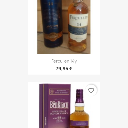
Fercullen 14y
79,95 €
favorite_border