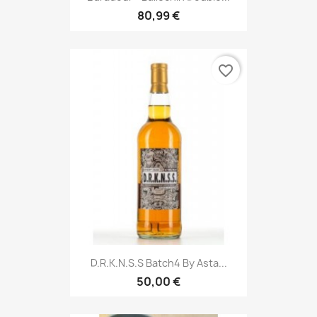
80,99 €
favorite_border
D.R.K.N.S.S Batch4 By Asta...
50,00 €