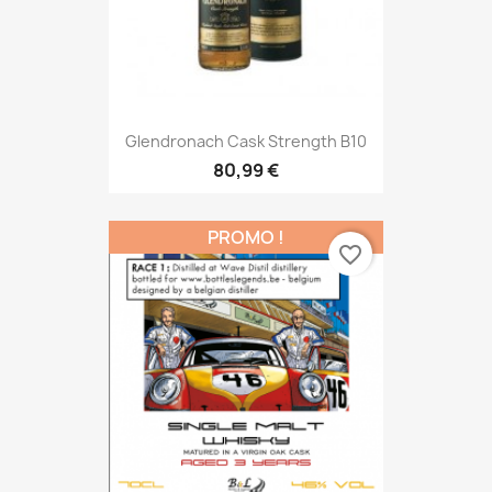
Glendronach Cask Strength B10
80,99 €
PROMO !
favorite_border