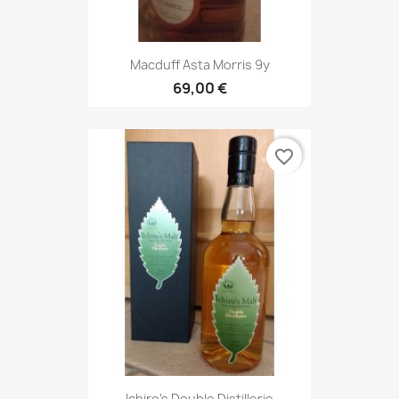
Macduff Asta Morris 9y
69,00 €
favorite_border
Ichiro's Double Distillerie