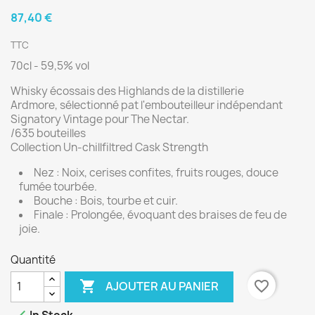
87,40 €
TTC
70cl - 59,5% vol
Whisky écossais des Highlands de la distillerie
Ardmore, sélectionné pat l'embouteilleur indépendant
Signatory Vintage pour The Nectar.
/635 bouteilles
Collection Un-chillfiltred Cask Strength
Nez : Noix, cerises confites, fruits rouges, douce
fumée tourbée.
Bouche : Bois, tourbe et cuir.
Finale : Prolongée, évoquant des braises de feu de
joie.
Quantité

favorite_border
AJOUTER AU PANIER
