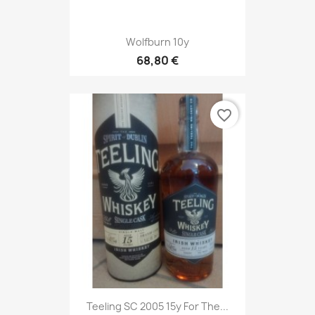
Wolfburn 10y
68,80 €
favorite_border
Teeling SC 2005 15y For The...