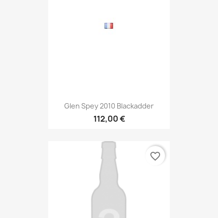
Glen Spey 2010 Blackadder
112,00 €
favorite_border