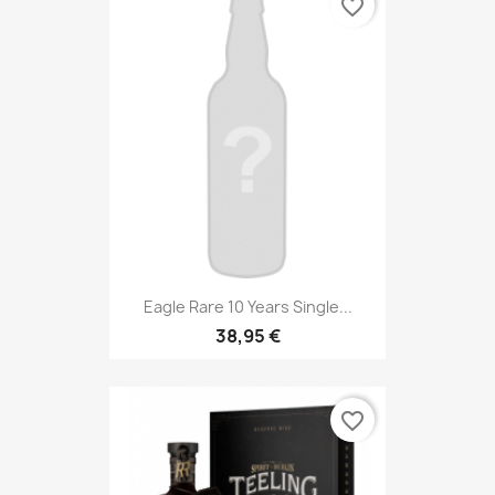
favorite_border
Eagle Rare 10 Years Single...
38,95 €
favorite_border