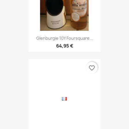
Glenburgie 10Y Foursquare...
64,95 €
favorite_border