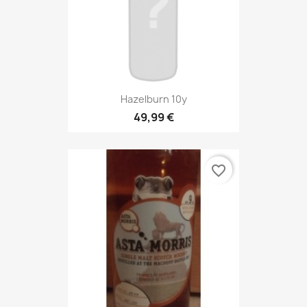
Hazelburn 10y
49,99 €
favorite_border