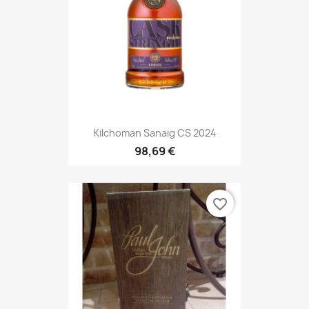
Kilchoman Sanaig CS 2024
98,69 €
favorite_border