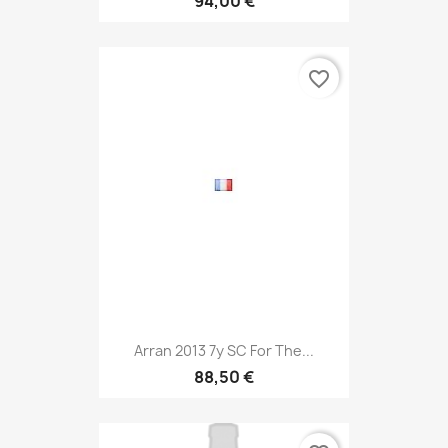
94,00 €
favorite_border
Arran 2013 7y SC For The...
88,50 €