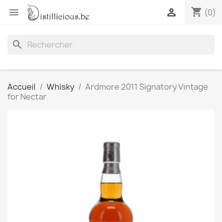
shopping_cart


(0)
search
Accueil
Whisky
Ardmore 2011 Signatory Vintage
for Nectar