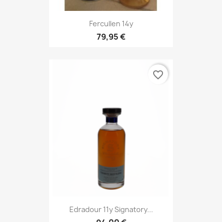
Fercullen 14y
79,95 €
favorite_border
Edradour 11y Signatory...