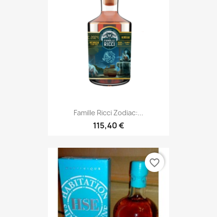
Famille Ricci Zodiac:...
115,40 €
favorite_border