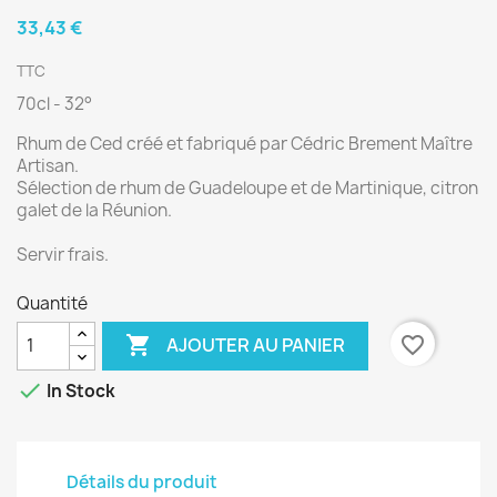
33,43 €
TTC
70cl - 32°
Rhum de Ced créé et fabriqué par Cédric Brement Maître
Artisan.
Sélection de rhum de Guadeloupe et de Martinique, citron
galet de la Réunion.
Servir frais.
Quantité

favorite_border
AJOUTER AU PANIER

In Stock
Détails du produit