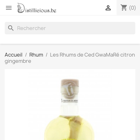
shopping_cart


(0)
search
Accueil
Rhum
Les Rhums de Ced GwaMaRé citron
gingembre