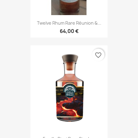
Twelve Rhum Rare Réunion &...
64,00 €
favorite_border