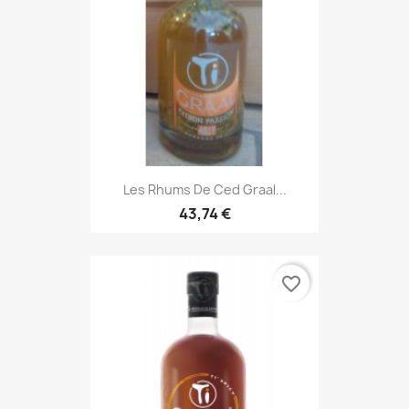
Les Rhums De Ced Graal...
43,74 €
favorite_border