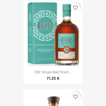
favorite_border
HSE Single Malt Finish...
71,25 €
favorite_border