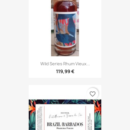
Wild Series Rhum Vieux...
119,99 €
favorite_border