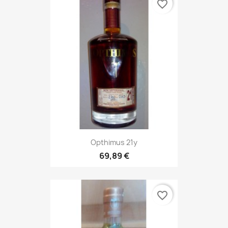
favorite_border
Opthimus 21y
69,89 €
favorite_border