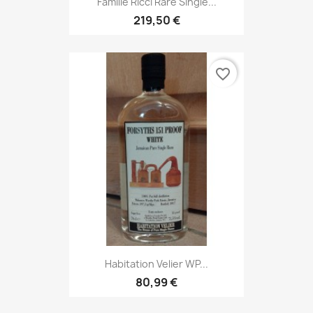
Famille Ricci Rare Single...
219,50 €
favorite_border
Habitation Velier WP...
80,99 €