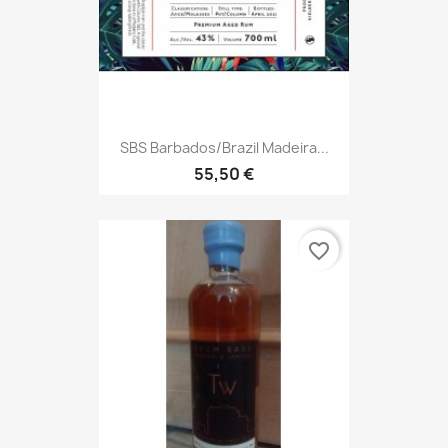
SBS Barbados/Brazil Madeira...
55,50 €
favorite_border