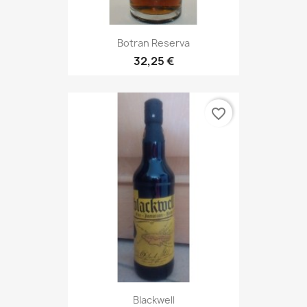
Botran Reserva
32,25 €
favorite_border
Blackwell