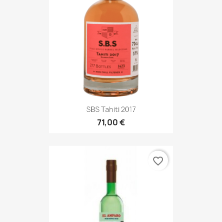
SBS Tahiti 2017
71,00 €
favorite_border