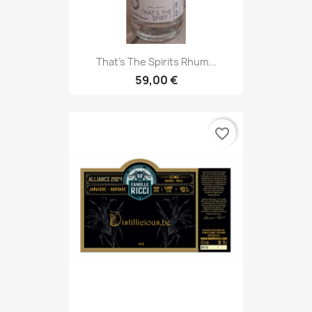
That's The Spirits Rhum...
59,00 €
favorite_border