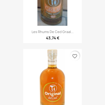
Les Rhums De Ced Graal...
43,74 €
favorite_border