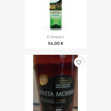
El Amparo
54,00 €
favorite_border