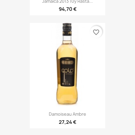
Jamaica 2013 10y Rasta...
94,70 €
favorite_border
Damoiseau Ambre
27,24 €