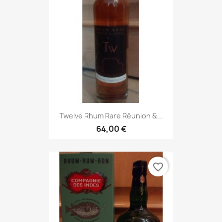
Twelve Rhum Rare Réunion &...
64,00 €
favorite_border