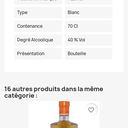
Type
Blanc
Contenance
70 Cl
Degré Alcoolique
40 % Vol
Présentation
Bouteille
16 autres produits dans la même
catégorie :
favorite_border