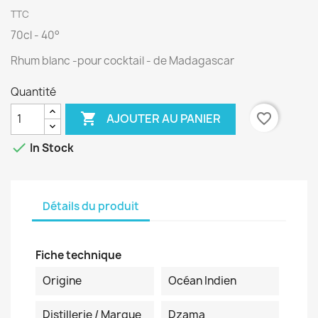
TTC
70cl - 40°
Rhum blanc -pour cocktail - de Madagascar
Quantité

favorite_border
AJOUTER AU PANIER

In Stock
Détails du produit
Fiche technique
Origine
Océan Indien
Distillerie / Marque
Dzama