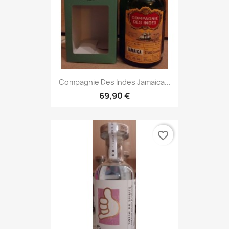
Compagnie Des Indes Jamaica...
69,90 €
favorite_border