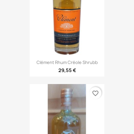
Clément Rhum Créole Shrubb
29,55 €
favorite_border