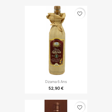
favorite_border
Dzama 6 Ans
52,90 €
favorite_border