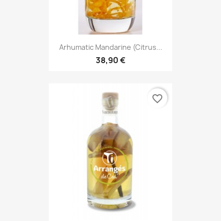
Arhumatic Mandarine (Citrus...
38,90 €
favorite_border