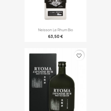
Neisson Le Rhum Bio
63,50 €
favorite_border