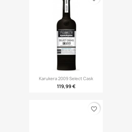
Karukera 2009 Select Cask
119,99 €
favorite_border