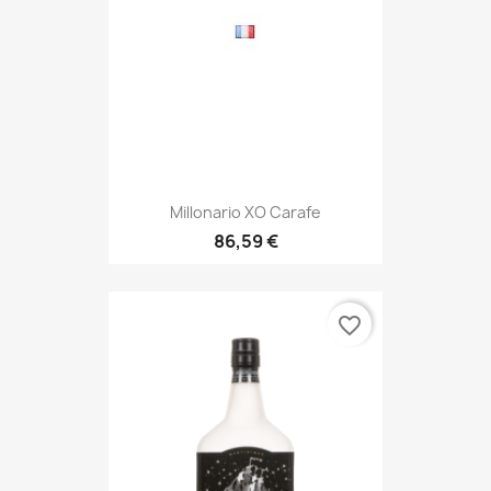
Millonario XO Carafe
86,59 €
favorite_border