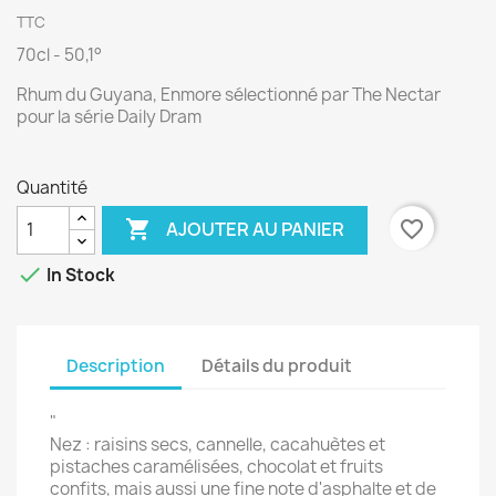
TTC
70cl - 50,1°
Rhum du Guyana, Enmore sélectionné par The Nectar
pour la série Daily Dram
Quantité

favorite_border
AJOUTER AU PANIER

In Stock
Description
Détails du produit
"
Nez : raisins secs, cannelle, cacahuètes et
pistaches caramélisées, chocolat et fruits
confits, mais aussi une fine note d'asphalte et de