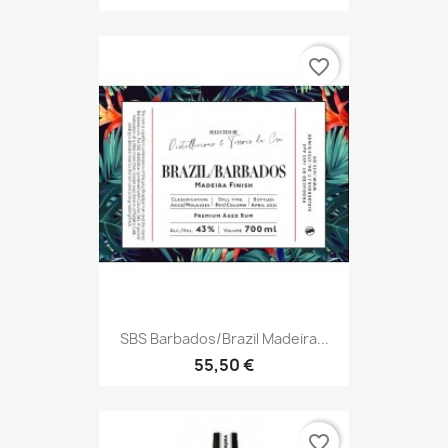
favorite_border
SBS Barbados/Brazil Madeira...
55,50 €
favorite_border