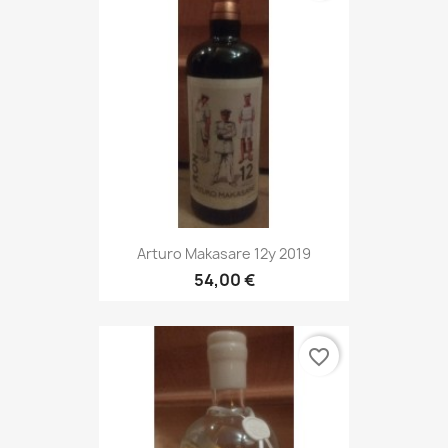
Arturo Makasare 12y 2019
54,00 €
favorite_border