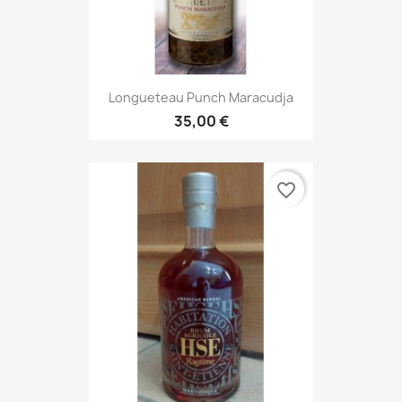
Longueteau Punch Maracudja
35,00 €
favorite_border