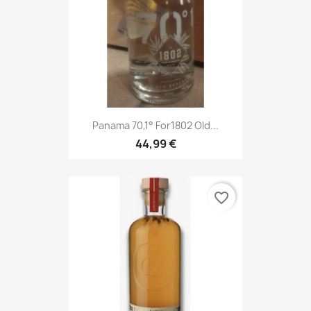
Panama 70,1° For1802 Old...
44,99 €
favorite_border