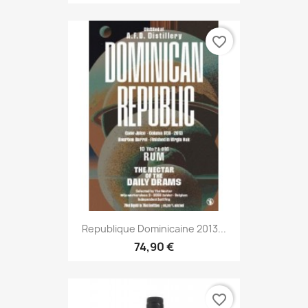
favorite_border
Republique Dominicaine 2013...
74,90 €
favorite_border