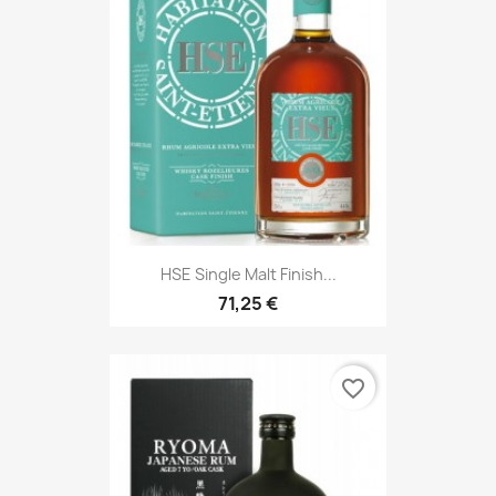
HSE Single Malt Finish...
71,25 €
favorite_border