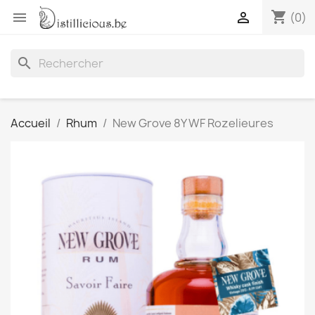
shopping_cart


(0)
search
Accueil
Rhum
New Grove 8Y WF Rozelieures