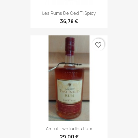
Les Rums De Ced Ti Spicy
36,78 €
favorite_border
Amrut Two Indies Rum
29,00 €