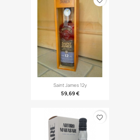
favorite_border
Saint James 12y
59,69 €
favorite_border