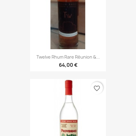
Twelve Rhum Rare Réunion &...
64,00 €
favorite_border