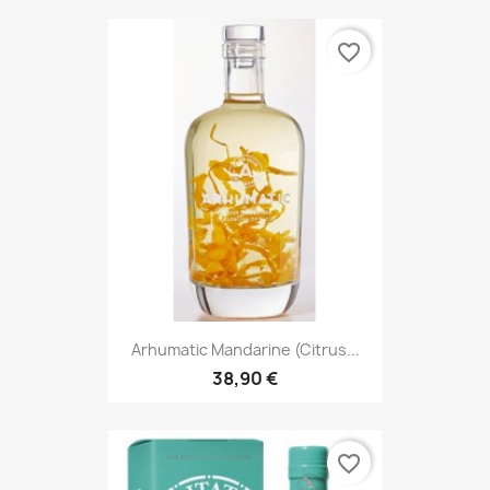
favorite_border
Arhumatic Mandarine (Citrus...
38,90 €
favorite_border