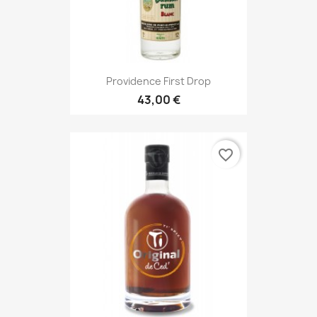
Providence First Drop
43,00 €
favorite_border