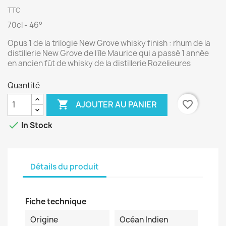
TTC
70cl - 46°
Opus 1 de la trilogie New Grove whisky finish : rhum de la
distillerie New Grove de l'île Maurice qui a passé 1 année
en ancien fût de whisky de la distillerie Rozelieures
Quantité

favorite_border
AJOUTER AU PANIER

In Stock
Détails du produit
Fiche technique
Origine
Océan Indien