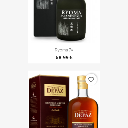
Ryoma 7y
58,99 €
favorite_border