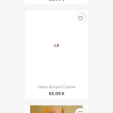
favorite_border
Clairin Ansyen Casimir
63,00 €