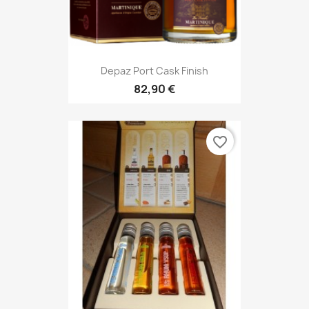
Depaz Port Cask Finish
82,90 €
favorite_border